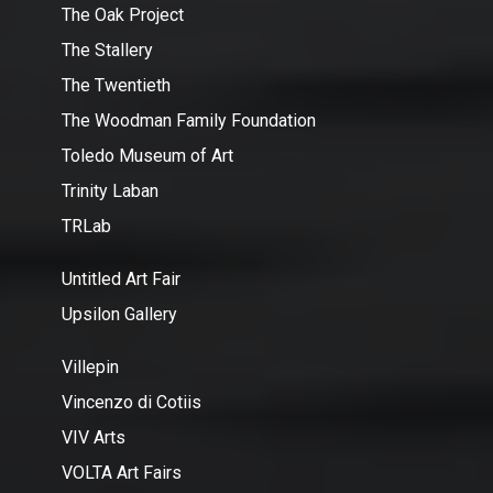
The Oak Project
The Stallery
The Twentieth
The Woodman Family Foundation
Toledo Museum of Art
Trinity Laban
TRLab
Untitled Art Fair
Upsilon Gallery
Villepin
Vincenzo di Cotiis
VIV Arts
VOLTA Art Fairs