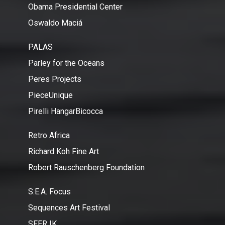
Obama Presidential Center
Oswaldo Maciá
PALAS
Parley for the Oceans
Peres Projects
PieceUnique
Pirelli HangarBicocca
Retro Africa
Richard Koh Fine Art
Robert Rauschenberg Foundation
S.E.A. Focus
Sequences Art Festival
SFER IK