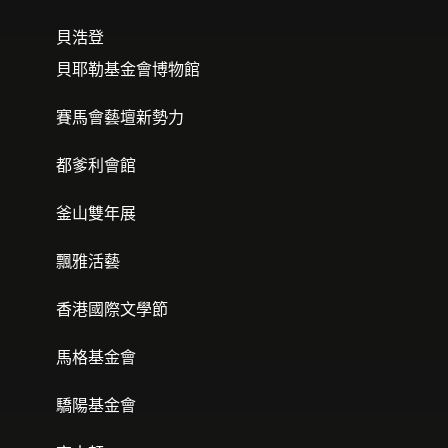
貝浩登
貝耶勒基金會博物館
賽馬會藝壇新勢力
都爹利會館
釜山雙年展
飄雅活藝
香港國際文學節
馬格基金會
驕陽基金會