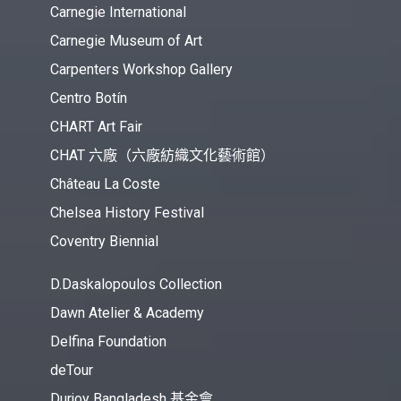
Carnegie International
Carnegie Museum of Art
Carpenters Workshop Gallery
Centro Botín
CHART Art Fair
CHAT 六廠（六廠紡織文化藝術館）
Château La Coste
Chelsea History Festival
Coventry Biennial
D.Daskalopoulos Collection
Dawn Atelier & Academy
Delfina Foundation
deTour
Durjoy Bangladesh 基金會