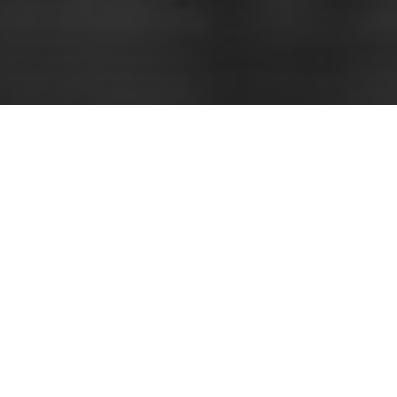
Contactez-nous
Londres
New York
Hong Kong
Singapour
Paris
Miami
Los Angeles
Sign up to our mailing lists